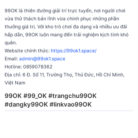
99OK là thiên đường giải trí trực tuyến, nơi người chơi
vừa thử thách bản lĩnh vừa chinh phục những phần
thưởng giá trị. Với kho trò chơi đa dạng và nhiều ưu đãi
hấp dẫn, 99OK luôn mang đến trải nghiệm kịch tính khó
quên.
Website chính thức:
https://99ok1.space/
Email:
admin@99ok1.space
Hotline: 0859078362
Địa chỉ: 6 Đ. Số 11, Trường Thọ, Thủ Đức, Hồ Chí Minh,
Việt Nam
99OK #99_OK #trangchu99OK
#dangky99OK #linkvao99OK